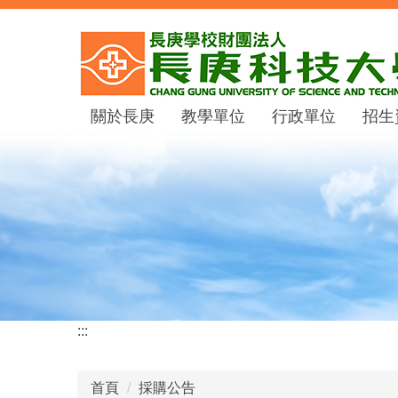
跳
到
主
要
內
關於長庚
教學單位
行政單位
招生
容
區
:::
首頁
採購公告