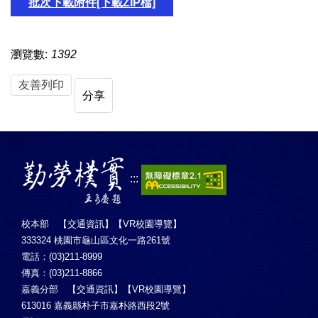
批次下載附件[下載ZIP檔]
瀏覽數:
1392
友善列印
分享
:::
校本部 【
交通資訊
】【
VR校園導覽
】
333324 桃園市龜山區文化一路261號
電話：(03)211-8999
傳真：(03)211-8866
嘉義分部 【
交通資訊
】【
VR校園導覽
】
613016 嘉義縣朴子市嘉朴路西段2號