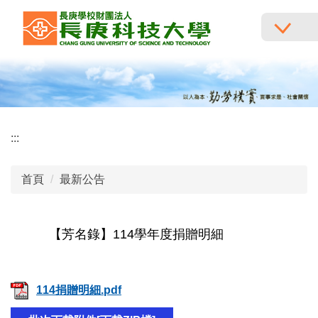
跳
到
主
要
內
容
區
:::
首頁
最新公告
【芳名錄】114學年度捐贈明細
114捐贈明細.pdf