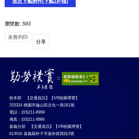
批次下載附件[下載ZIP檔]
瀏覽數:
593
友善列印
分享
:::
校本部 【
交通資訊
】【
VR校園導覽
】
333324 桃園市龜山區文化一路261號
電話：(03)211-8999
傳真：(03)211-8866
嘉義分部 【
交通資訊
】【
VR校園導覽
】
613016 嘉義縣朴子市嘉朴路西段2號