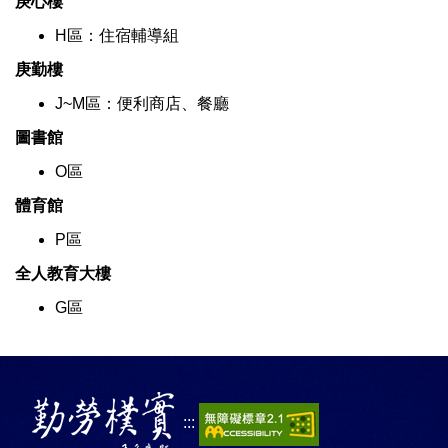
庚心樓
H區：住宿輔導組
庚勤樓
J~M區：便利商店、餐廳
圖書館
O區
體育館
P區
全人教育大樓
G區
:::