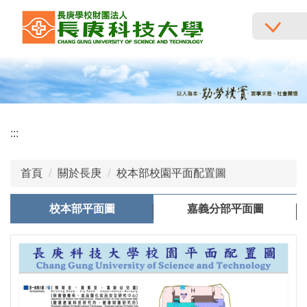
跳
到
主
要
內
容
區
:::
首頁
關於長庚
校本部校園平面配置圖
校本部平面圖
嘉義分部平面圖