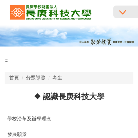
跳
到
主
要
內
容
區
:::
首頁
分眾導覽
考生
❖ 認識長庚科技大學
學校沿革及辦學理念
發展願景