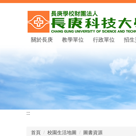
跳
到
主
要
內
關於長庚
教學單位
行政單位
招生
容
區
:::
首頁
校園生活地圖
圖書資源